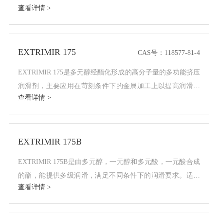
查看详情 >
形成边界润滑，减少摩擦磨损。与高碱值磺酸盐的兼容性更
好。
EXTRIMIR 175
CAS号：118577-81-4
EXTRIMIR 175是多元醇经酯化形成的高分子量的多功能挤压
润滑剂，主要应用在苛刻条件下的金属加工上以提高润滑性
查看详情 >
能和提升加工效率。适合水性体系改善润滑，提高表面光洁
度。
EXTRIMIR 175B
EXTRIMIR 175B是由多元醇，一元醇和多元酸，一元酸合成
的酯，能提供多级润滑，满足不同条件下的润滑要求。适合
查看详情 >
半合成体系增强润滑性，在水性体系替代三羟酯，更易乳
化。