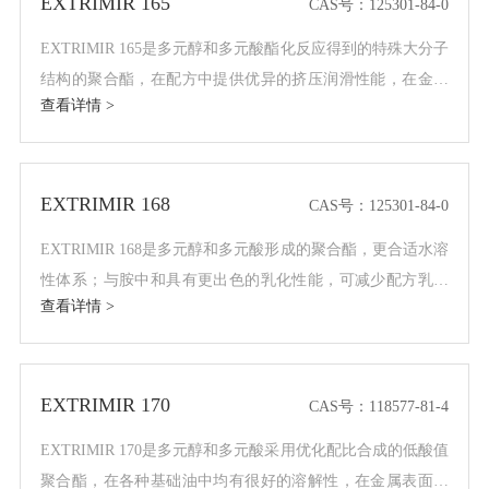
EXTRIMIR 165
CAS号：125301-84-0
EXTRIMIR 165是多元醇和多元酸酯化反应得到的特殊大分子
结构的聚合酯，在配方中提供优异的挤压润滑性能，在金属
查看详情 >
切削和成型加工过程中，能在金属表面间形成边界润滑，减
少摩擦磨损。更适合油性加工，也可以用在水性切削液，增
强润滑和抑制泡沫。
EXTRIMIR 168
CAS号：125301-84-0
EXTRIMIR 168是多元醇和多元酸形成的聚合酯，更合适水溶
性体系；与胺中和具有更出色的乳化性能，可减少配方乳化
查看详情 >
剂用量；在水性体系中体现更出色的抑泡、消泡性能和更出
色的润滑和挤压性能；高饱和结构为其提供了更佳的生物安
定性。
EXTRIMIR 170
CAS号：118577-81-4
EXTRIMIR 170是多元醇和多元酸采用优化配比合成的低酸值
聚合酯，在各种基础油中均有很好的溶解性，在金属表面间