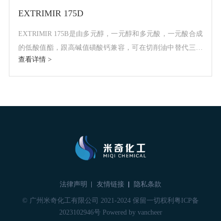
EXTRIMIR 175D
EXTRIMIR 175B是由多元醇，一元醇和多元酸，一元酸合成
的低酸值酯，跟高碱值磺酸钙兼容，可在切削油中替代三羟
查看详情 >
酯，能提供多级润滑，满足不同条件下的润滑要求，饱和程
度高，不易氧化。
法律声明
友情链接
隐私条款
© 广州米奇化工有限公司 2021-2024 保留一切权利
粤ICP备
2023102946号
Powered by
vancheer