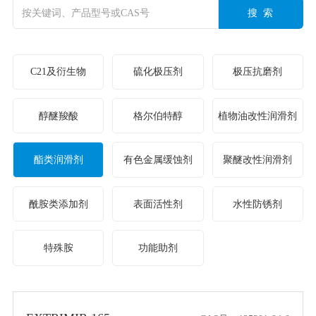
搜 索
C21及衍生物
硫化极压剂
极压抗磨剂
醇醚羧酸
格尔伯特醇
植物油改性润滑剂
酯类润滑剂
有色金属缓蚀剂
聚醚改性润滑剂
酰胺类添加剂
表面活性剂
水性防锈剂
特殊胺
功能助剂