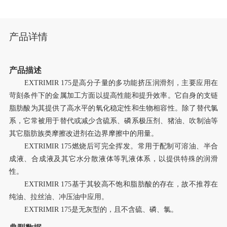
产品详情
产品描述
EXTRIMIR 175
是高分子量的多功能挤压润滑剂，主要应用在
苛刻条件下的金属加工方面以提高性能和提升效率。它自身的支链
脂肪酸为其提供了高水平的氧化稳定性和生物相容性。除了替代氯
系，它常被用于替代或减少含硫系、磷系极压剂、猪油、吹制油等
其它脂肪族类摩擦改进剂在边界摩擦中的用量。
EXTRIMIR
175
燃烧后可完全挥发。常用于配制可溶油、半合
成液、合成液及其它水分散液体等乳液体系，以提供特殊的润滑
性。
EXTRIMIR
175
基于
其较高不饱和脂肪酸的存在
，故不推荐在
纯油、拉丝油、冲压油中应用。
EXTRIMIR
175
是无灰型的，且不含硫、磷、氯。